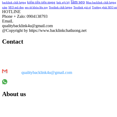
làm seo
kiếm tiền trên mạng
backlink chất lượng
link nội bộ
Mua backlink chất lượng
xám
SEO mũ đen
seo từ khóa lên top
Textlink chất lượng
Textlink giá rẻ
Trường phái SEO m
HOTLINE
Phone + Zalo: 0904138793
EmaiL
qualitybacklink4u@gmail.com
@Copyright by https://www.backlinkchatluong.net
Contact
Bạn muốn website bứt phá thứ hạng từ khoá và nhanh chóng khẳng đị
Chúng tôi cung cấp dịch vụ backlink chất lượng cao uy tín, giúp websi
Đừng để đối thủ vượt mặt bạn! Liên hệ ngay để được tư vấn gói backl
Email:
qualitybacklink4u@gmail.com
Phone + Zalo: 090 413 8793
About us
https://www.backlinkchatluong.net/ là đơn vị chuyên cung cấp backl
Chúng tôi cam kết mang đến dịch vụ backlink hoàn toàn 100% bằng tay 
chúng tôi phù hợp cho cả cá nhân, doanh nghiệp nhỏ lẫn các dự án 