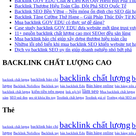
Backlink GOV EDU Chất & Liên Kết Quý Hiếm Bứt Phá Th
Backlink Thương Hiệu Toàn Cầu, Đột Phá SEO Quốc Tế
Backlink SEO Bền Vững – Nền móng ổn định cho SEO dài h
Backlink Tăng Cường Thứ Hạng – Giải Pháp Thúc Đẩy Từ K
Mua backlink GOV EDU có thực sự dễ dàng?
Case study backlink GOV EDU đưa website mới tăng trust vư
11+ nguồn backlink chất lượng cao mọi SEOer đều săn lùng
Mua backlink báo chí giúp xây dựng thương hiệu toàn cầu
Những lỗi phổ biến khi mua backlink SEO khiến website tụt h
Dịch vụ backlink SEO uy tín giúp doanh nghiệp nhỏ bứt phá
BACKLINK CHẤT LƯỢNG CAO
backlink chất lượng
b
backlink báo chí
backink chất lượng
lượng
Bán hàng online
Backlink Nofollow
Backlink tay
bán backlink Edu
bán hàng trên 
làm seo
kiếm tiền trên mạng
backlink chất lượng
link nội bộ
Mua backlink chất lượng
xám
SEO mũ đen
seo từ khóa lên top
Textlink chất lượng
Textlink giá rẻ
Trường phái SEO m
Thẻ
backlink chất lượng
b
backlink báo chí
backink chất lượng
lượng
Bán hàng online
Backlink Nofollow
Backlink tay
bán backlink Edu
bán hàng trên 