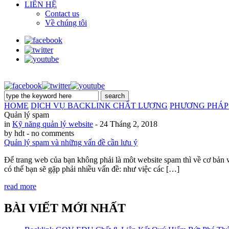
LIÊN HỆ
Contact us
Về chúng tôi
HOME
DỊCH VỤ BACKLINK CHẤT LƯỢNG
PHƯƠNG PHÁP
Quản lý spam
in
Kỹ năng quản lý website
- 24 Tháng 2, 2018
by hdt
- no comments
Quản lý spam và những vấn đề cần lưu ý
Để trang web của bạn không phải là môt website spam thì về cơ bản w
có thể bạn sẽ gặp phải nhiều vấn đề: như việc các […]
read more
BÀI VIẾT MỚI NHẤT