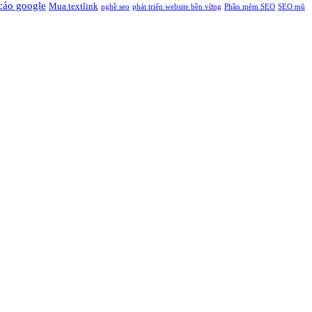
cáo google
Mua textlink
nghề seo
phát triển website bền vững
Phần mêm SEO
SEO mũ
n.
nh nghiệp tin tưởng lựa chọn.
 trí bền vững trên Google. Với mức chi phí tối ưu nhất, dịch vụ của