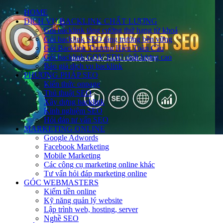
HOME
DỊCH VỤ BACKLINK CHẤT LƯỢNG
Gói backlink tăng cường thứ hạng từ khoá
Gói backlink SEO tăng trưởng bền vững
Gói Backlink Thương Hiệu Toàn Cầu
Gói backlink GOV EDU chất lượng cao
Báo giá dịch vụ backlink
PHƯƠNG PHÁP SEO
Kiến thức onpage
Thủ thuật SEO
Xây dựng backlink
Kinh nghiệm SEO
Hỏi đáp tư vấn SEO
MARKETING ONLINE
Google Adwords
Facebook Marketing
Mobile Marketing
Các công cụ marketing online khác
Tư vấn hỏi đáp marketing online
GÓC WEBMASTERS
Kiếm tiền online
Kỹ năng quản lý website
Lập trình web, hosting, server
Nghề SEO