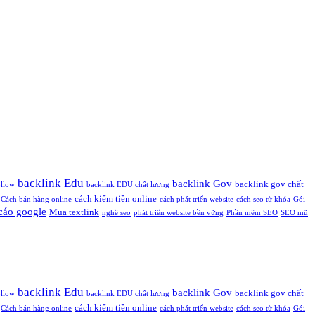
backlink Edu
backlink Gov
backlink gov chất
ollow
backlink EDU chất lượng
cách kiếm tiền online
Cách bán hàng online
cách phát triển website
cách seo từ khóa
Gói
cáo google
Mua textlink
nghề seo
phát triển website bền vững
Phần mêm SEO
SEO mũ
backlink Edu
backlink Gov
backlink gov chất
ollow
backlink EDU chất lượng
cách kiếm tiền online
Cách bán hàng online
cách phát triển website
cách seo từ khóa
Gói