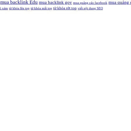
mua backlink Edu
mua backlink gov
mua quảng 
mua quảng cáo facebook
từ khóa rớt top
ũ xám
từ khóa lên top
từ khóa mất top
viết nội dung SEO
nh vị thế trên Google?
te tăng trust, đẩy top nhanh – bền vững và an toàn trước mọi thuật toá
ink chuẩn SEO với chi phí tối ưu nhất.
ink chất lượng cao hàng đầu tại Việt Nam, được đông đảo SEOer và doa
uy tín, an toàn, giúp tăng thứ hạng từ khóa nhanh chóng và duy trì vị
SEO quy mô lớn.