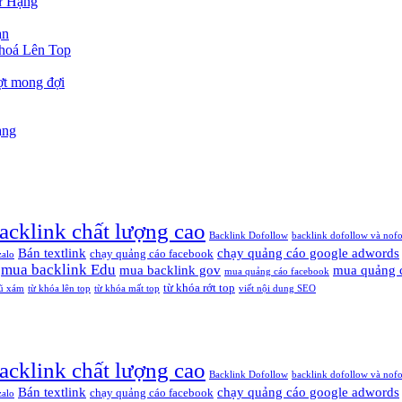
ứ Hạng
ạn
hoá Lên Top
ợt mong đợi
ạng
acklink chất lượng cao
Backlink Dofollow
backlink dofollow và nof
Bán textlink
chạy quảng cáo google adwords
chạy quảng cáo facebook
zalo
mua backlink Edu
mua backlink gov
mua quảng 
mua quảng cáo facebook
từ khóa rớt top
ũ xám
từ khóa lên top
từ khóa mất top
viết nội dung SEO
acklink chất lượng cao
Backlink Dofollow
backlink dofollow và nof
Bán textlink
chạy quảng cáo google adwords
chạy quảng cáo facebook
zalo